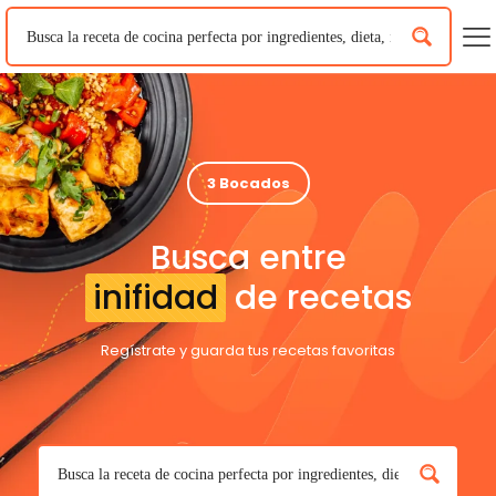
3 Bocados
Busca entre
inifidad
de recetas
Regístrate y guarda tus recetas favoritas