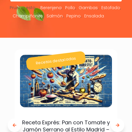
Prueba esto:
Berenjena
Pollo
Gambas
Estofado
Champiñones
Salmón
Pepino
Ensalada
Recetas destacadas
Receta Exprés: Pan con Tomate y
Jamón Serrano al Estilo Madrid –