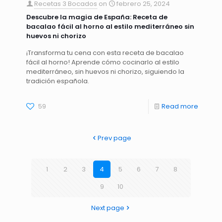
Recetas 3 Bocados
on
febrero 25, 2024
Descubre la magia de España: Receta de
bacalao fácil al horno al estilo mediterráneo sin
huevos ni chorizo
¡Transforma tu cena con esta receta de bacalao
fácil al horno! Aprende cómo cocinarlo al estilo
mediterráneo, sin huevos ni chorizo, siguiendo la
tradición española.
59
Read more
Prev page
1
2
3
4
5
6
7
8
9
10
Next page