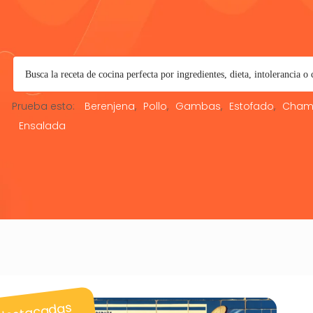
Prueba esto:
Berenjena
Pollo
Gambas
Estofado
Cham
Ensalada