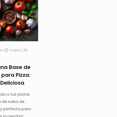
on
marzo 26,
una Base de
para Pizza:
Deliciosa
da a tus pizzas
 de salsa de
a y perfecta para
e la pierdas!