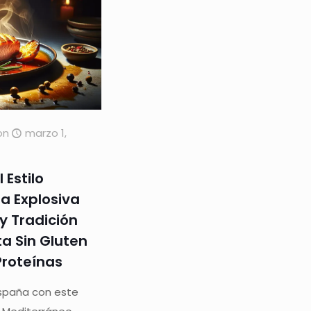
on
marzo 1,
 Estilo
a Explosiva
y Tradición
a Sin Gluten
Proteínas
España con este