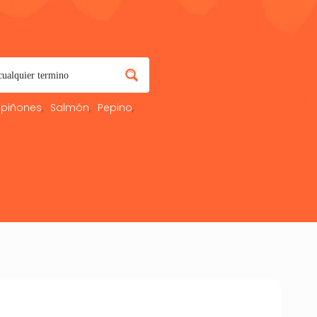
piñones
Salmón
Pepino