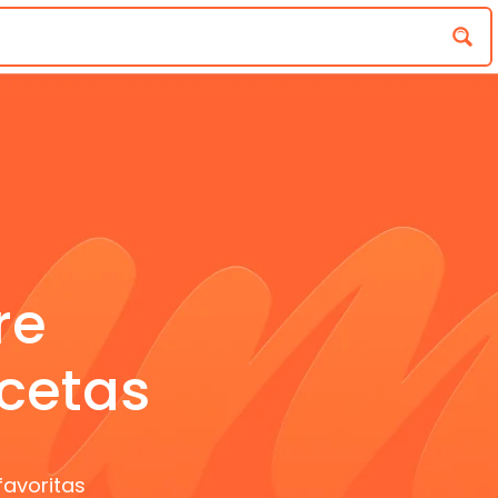
re
cetas
favoritas