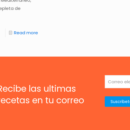
o Mediterráneo,
repleta de
Read more
Recibe las ultimas
recetas en tu correo