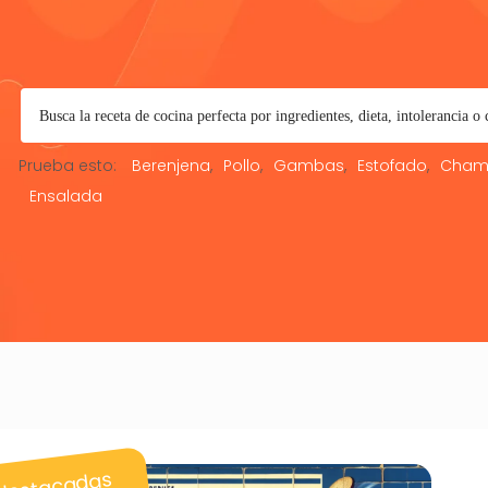
Prueba esto:
Berenjena
Pollo
Gambas
Estofado
Cham
Ensalada