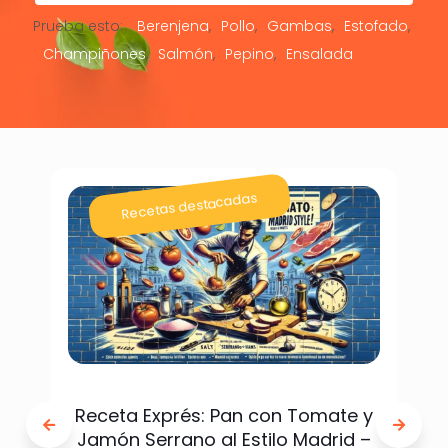
Prueba esto:
Berenjena
Pollo
Gambas
Estofado
Champiñones
Salmón
Pepino
Ensalada
Recetas destacadas
Receta Exprés: Pan con Tomate y
Jamón Serrano al Estilo Madrid –