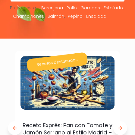
Prueba esto:
Berenjena
Pollo
Gambas
Estofado
Champiñones
Salmón
Pepino
Ensalada
Recetas destacadas
Receta Exprés: Pan con Tomate y
Jamón Serrano al Estilo Madrid –