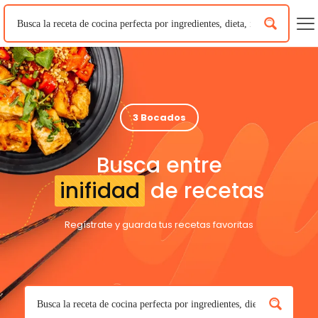
3 Bocados
Busca entre
inifidad
de recetas
Regístrate y guarda tus recetas favoritas