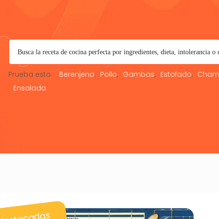
Prueba esto:
Berenjena
Pollo
Gambas
Estofado
Cham
Ensalada