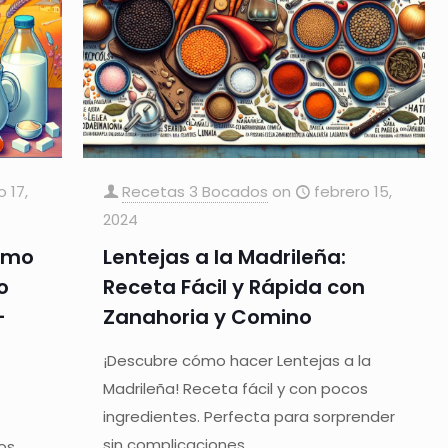
o 17,
Recetas 3 Bocados
on
febrero 15,
2024
Cómo
Lentejas a la Madrileña:
o
Receta Fácil y Rápida con
–
Zanahoria y Comino
¡Descubre cómo hacer Lentejas a la
Madrileña! Receta fácil y con pocos
ingredientes. Perfecta para sorprender
sin complicaciones.
os.