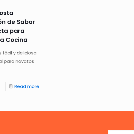
Tosta
ón de Sabor
cta para
la Cocina
fácil y deliciosa
al para novatos
Read more