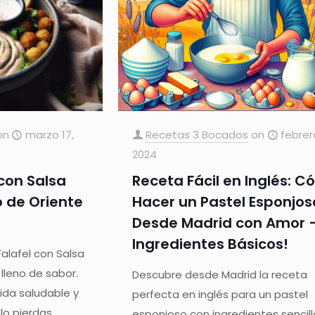
on
marzo 17,
Recetas 3 Bocados
on
febrer
2024
 con Salsa
Receta Fácil en Inglés: 
o de Oriente
Hacer un Pastel Esponjos
Desde Madrid con Amor 
Ingredientes Básicos!
alafel con Salsa
 lleno de sabor.
Descubre desde Madrid la receta
ida saludable y
perfecta en inglés para un pastel
lo pierdas.
esponjoso con ingredientes sencill