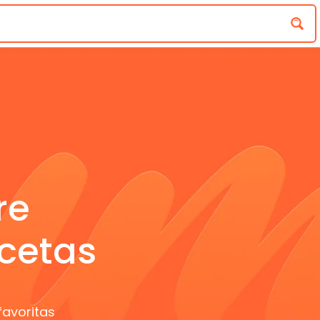
re
cetas
favoritas