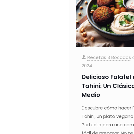
Recetas 3 Bocados
2024
Delicioso Falafel
Tahini: Un Clásic
Medio
Descubre cómo hacer F
Tahini, un plato vegano
Perfecto para una com
fácil de preparar. No te 