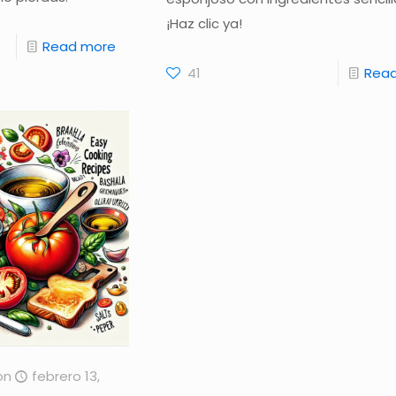
¡Haz clic ya!
Read more
41
Rea
on
febrero 13,