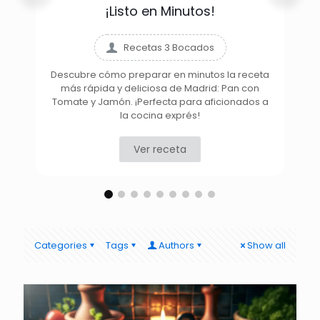
¡Listo en Minutos!
Recetas 3 Bocados
Descubre cómo preparar en minutos la receta
más rápida y deliciosa de Madrid: Pan con
D
Tomate y Jamón. ¡Perfecta para aficionados a
la cocina exprés!
Ver receta
Categories
Tags
Authors
Show all