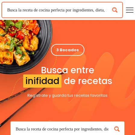
3 Bocados
Busca entre
inifidad
de recetas
Regístrate y guarda tus recetas favoritas