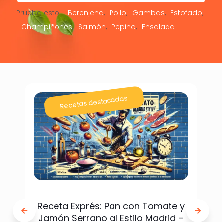
Prueba esto:
Berenjena
Pollo
Gambas
Estofado
Champiñones
Salmón
Pepino
Ensalada
Recetas destacadas
Receta Exprés: Pan con Tomate y
Jamón Serrano al Estilo Madrid –