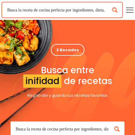
3 Bocados
Busca entre
inifidad
de recetas
Regístrate y guarda tus recetas favoritas