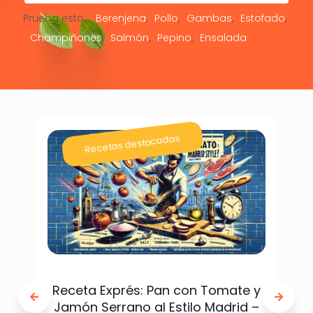
Prueba esto:
Berenjena
Pollo
Gambas
Estofado
Champiñones
Salmón
Pepino
Ensalada
Recetas destacadas
Receta Exprés: Pan con Tomate y
Jamón Serrano al Estilo Madrid –