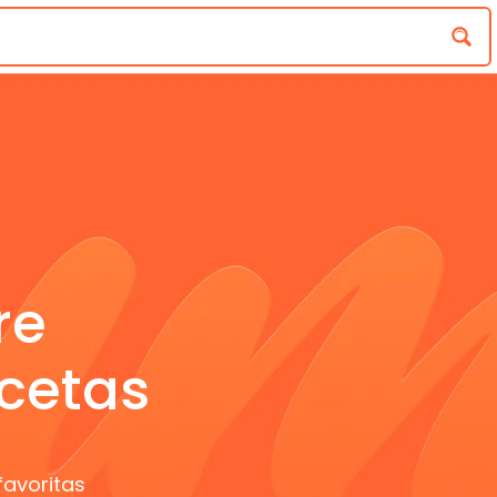
re
cetas
favoritas