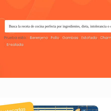
Prueba esto:
Berenjena
Pollo
Gambas
Estofado
Cham
Ensalada