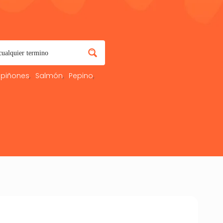
piñones
Salmón
Pepino