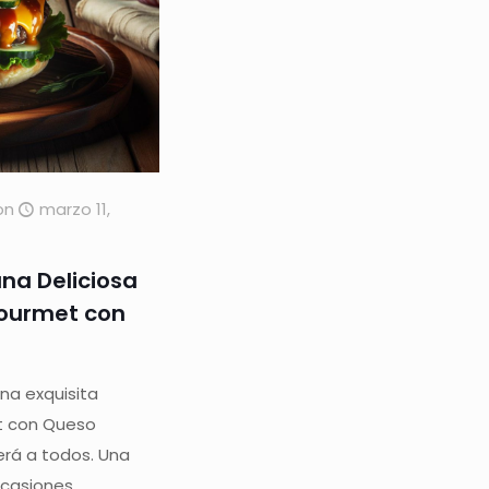
on
marzo 11,
na Deliciosa
ourmet con
na exquisita
 con Queso
rá a todos. Una
ocasiones