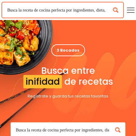
3 Bocados
Busca entre
inifidad
de recetas
Regístrate y guarda tus recetas favoritas