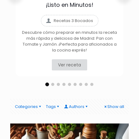
¡Listo en Minutos!
Recetas 3 Bocados
Descubre cómo preparar en minutos la receta
más rápida y deliciosa de Madrid: Pan con
D
Tomate y Jamón. ¡Perfecta para aficionados a
la cocina exprés!
Ver receta
Categories
Tags
Authors
Show all