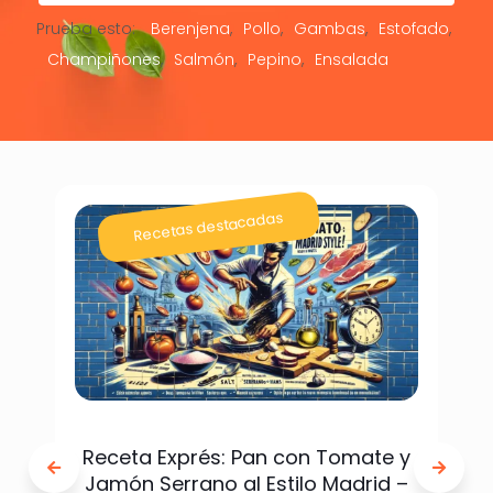
Prueba esto:
Berenjena
Pollo
Gambas
Estofado
Champiñones
Salmón
Pepino
Ensalada
Recetas destacadas
Receta Exprés: Pan con Tomate y
Jamón Serrano al Estilo Madrid –