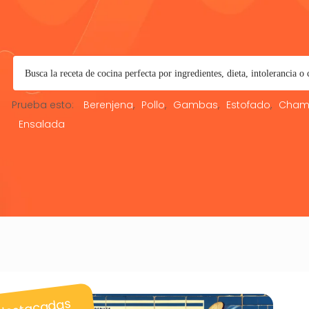
Prueba esto:
Berenjena
Pollo
Gambas
Estofado
Cham
Ensalada