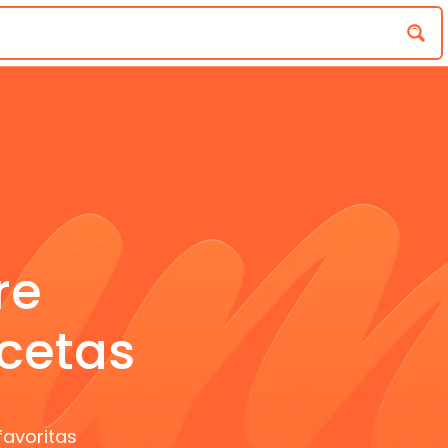
re
cetas
favoritas