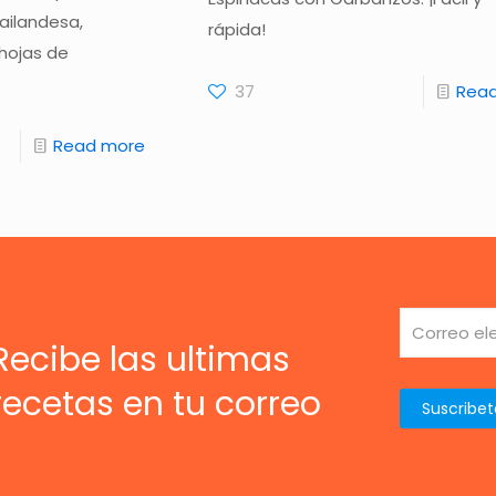
ailandesa,
rápida!
hojas de
37
Rea
Read more
Recibe las ultimas
recetas en tu correo