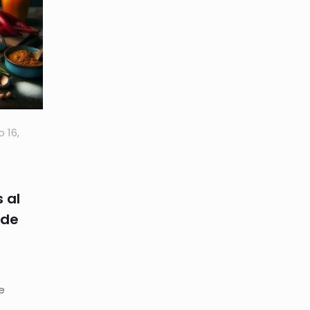
o 16,
 al
 de
e