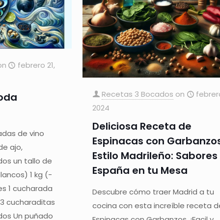
on
febrero 21,
Recetas 3 Bocados
on
febrer
moda
2024
Deliciosa Receta de
adas de vino
Espinacas con Garbanzos
de ajo,
Estilo Madrileño: Sabores
os un tallo de
España en tu Mesa
blancos) 1 kg (-
nes 1 cucharada
Descubre cómo traer Madrid a tu
-3 cucharaditas
cocina con esta increíble receta d
ados Un puñado
Espinacas con Garbanzos. ¡Facil y