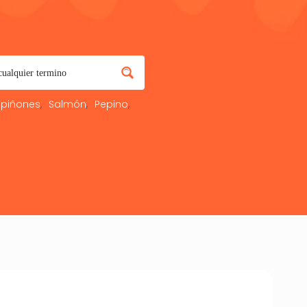
piñones
Salmón
Pepino