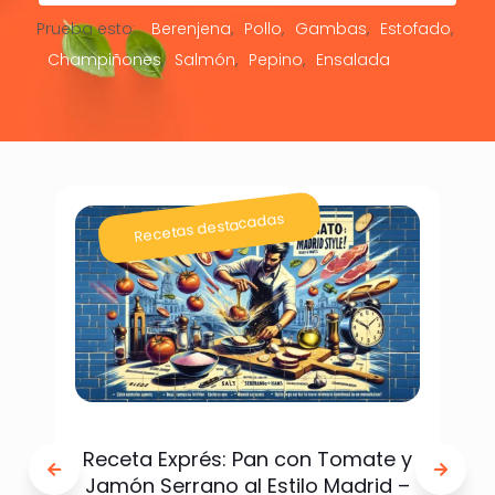
Prueba esto:
Berenjena
Pollo
Gambas
Estofado
Champiñones
Salmón
Pepino
Ensalada
Recetas destacadas
Receta Exprés: Pan con Tomate y
Jamón Serrano al Estilo Madrid –