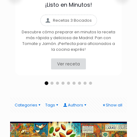
¡Listo en Minutos!
Recetas 3 Bocados
Descubre cómo preparar en minutos la receta
más rápida y deliciosa de Madrid: Pan con
D
Tomate y Jamón. ¡Perfecta para aficionados a
la cocina exprés!
Ver receta
Categories
Tags
Authors
Show all