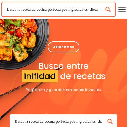
3 Bocados
Busca entre
inifidad
de recetas
Regístrate y guarda tus recetas favoritas