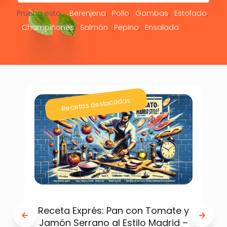
Prueba esto:
Berenjena
Pollo
Gambas
Estofado
Champiñones
Salmón
Pepino
Ensalada
Recetas destacadas
Receta Exprés: Pan con Tomate y
Jamón Serrano al Estilo Madrid –