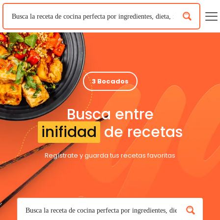
3 Bocados
Busca entre
inifidad
de recetas
Regístrate y guarda tus recetas favoritas