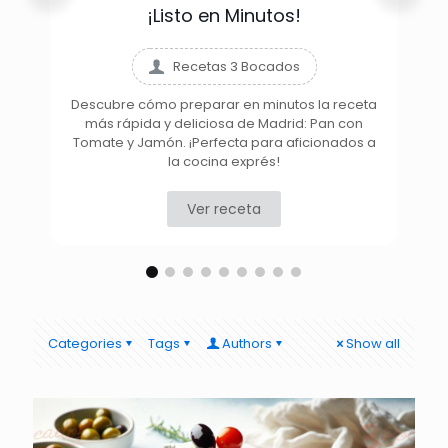
¡Listo en Minutos!
Recetas 3 Bocados
Descubre cómo preparar en minutos la receta
más rápida y deliciosa de Madrid: Pan con
D
Tomate y Jamón. ¡Perfecta para aficionados a
la cocina exprés!
Ver receta
Categories
Tags
Authors
Show all