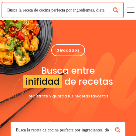
3 Bocados
Busca entre
inifidad
de recetas
Regístrate y guarda tus recetas favoritas