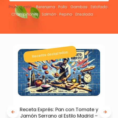
Prueba esto:
Berenjena
Pollo
Gambas
Estofado
Champiñones
Salmón
Pepino
Ensalada
Recetas destacadas
Receta Exprés: Pan con Tomate y
Jamón Serrano al Estilo Madrid –