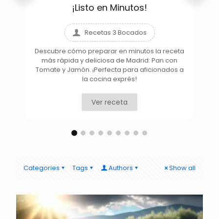
¡Listo en Minutos!
Recetas 3 Bocados
Descubre cómo preparar en minutos la receta
más rápida y deliciosa de Madrid: Pan con
D
Tomate y Jamón. ¡Perfecta para aficionados a
la cocina exprés!
Ver receta
Categories
Tags
Authors
Show all