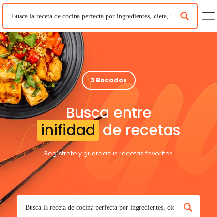
3 Bocados
Busca entre
inifidad
de recetas
Regístrate y guarda tus recetas favoritas