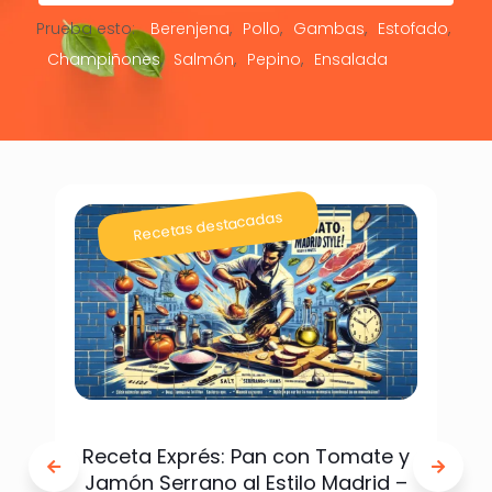
Prueba esto:
Berenjena
Pollo
Gambas
Estofado
Champiñones
Salmón
Pepino
Ensalada
Recetas destacadas
Receta Exprés: Pan con Tomate y
Jamón Serrano al Estilo Madrid –