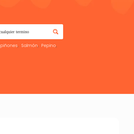
piñones
Salmón
Pepino