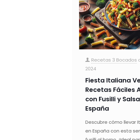
Recetas 3 Bocados
2024
Fiesta Italiana V
Recetas Fáciles 
con Fusilli y Sal
España
Descubre cómo llevar I
en España con esta sen
fusilli al horno. ¡Ideal p