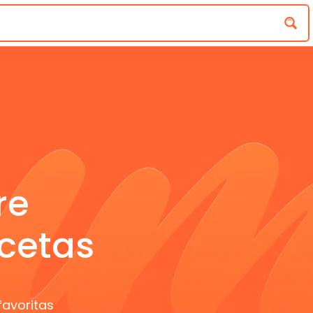
re
cetas
favoritas