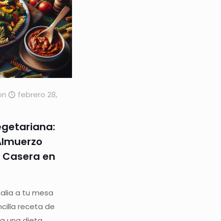
on
febrero 28,
egetariana:
Almuerzo
sa Casera en
talia a tu mesa
cilla receta de
ara una dieta