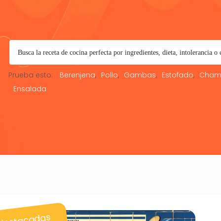
Prueba esto:
Berenjena
Pollo
Gambas
Estofado
Cham
Ensalada