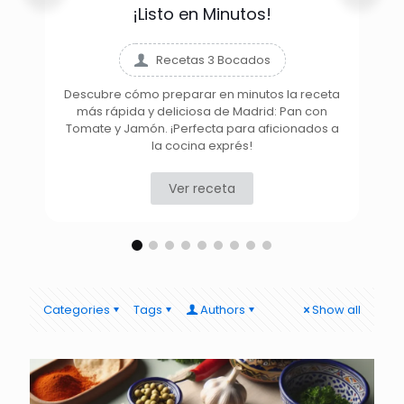
¡Listo en Minutos!
Recetas 3 Bocados
Descubre cómo preparar en minutos la receta
más rápida y deliciosa de Madrid: Pan con
D
Tomate y Jamón. ¡Perfecta para aficionados a
la cocina exprés!
Ver receta
Categories
Tags
Authors
Show all