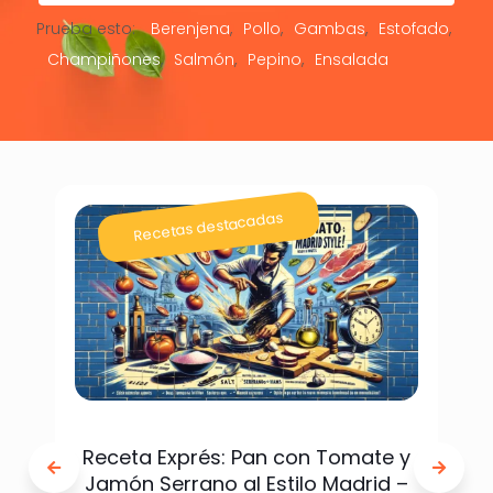
Prueba esto:
Berenjena
Pollo
Gambas
Estofado
Champiñones
Salmón
Pepino
Ensalada
Recetas destacadas
Receta Exprés: Pan con Tomate y
Jamón Serrano al Estilo Madrid –