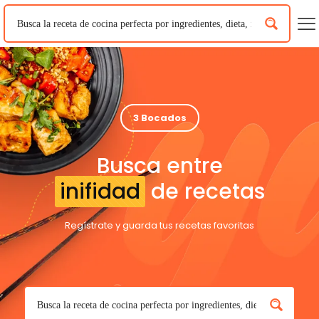
3 Bocados
Busca entre
inifidad
de recetas
Regístrate y guarda tus recetas favoritas