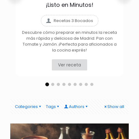
¡Listo en Minutos!
Recetas 3 Bocados
Descubre cómo preparar en minutos la receta
más rápida y deliciosa de Madrid: Pan con
D
Tomate y Jamón. ¡Perfecta para aficionados a
la cocina exprés!
Ver receta
Categories
Tags
Authors
Show all