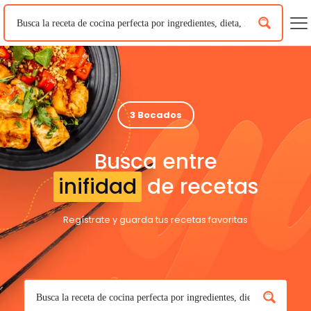
3 Bocados
Busca entre
inifidad
de recetas
Regístrate y guarda tus recetas favoritas