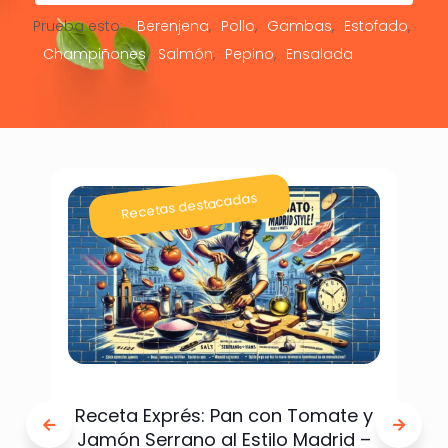
Prueba esto:
Berenjena
Pollo
Gambas
Estofado
Champiñones
Salmón
Pepino
Ensalada
Recetas destacadas
Receta Exprés: Pan con Tomate y
Jamón Serrano al Estilo Madrid –