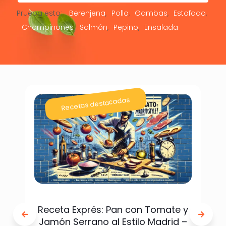
Prueba esto:
Berenjena
Pollo
Gambas
Estofado
Champiñones
Salmón
Pepino
Ensalada
Recetas destacadas
Receta Exprés: Pan con Tomate y
Jamón Serrano al Estilo Madrid –