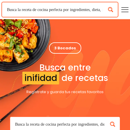
3 Bocados
Busca entre
inifidad
de recetas
Regístrate y guarda tus recetas favoritas