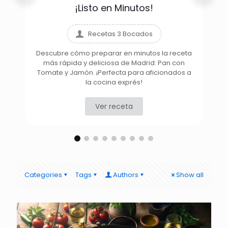
¡Listo en Minutos!
Recetas 3 Bocados
Descubre cómo preparar en minutos la receta
más rápida y deliciosa de Madrid: Pan con
D
Tomate y Jamón. ¡Perfecta para aficionados a
la cocina exprés!
Ver receta
Categories
Tags
Authors
Show all