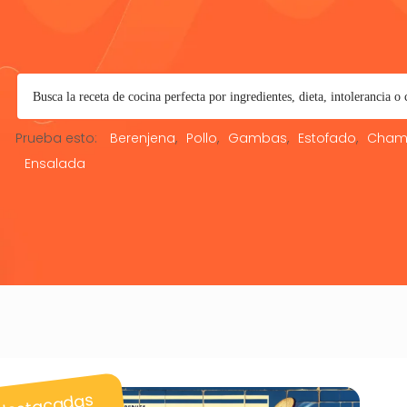
Prueba esto:
Berenjena
Pollo
Gambas
Estofado
Cham
Ensalada