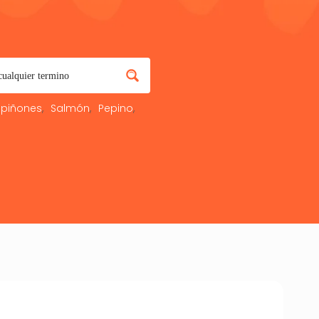
piñones
Salmón
Pepino