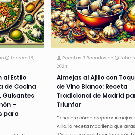
on
febrero 16,
Recetas 3 Bocados
on
febrer
2024
 al Estilo
Almejas al Ajillo con Toq
a de Cocina
de Vino Blanco: Receta
, Guisantes
Tradicional de Madrid pa
imón –
Triunfar
s para
Descubre cómo preparar Almejas 
Ajillo, la receta madrileña que arra
¡Vino, ajo, y perejil transformarán t