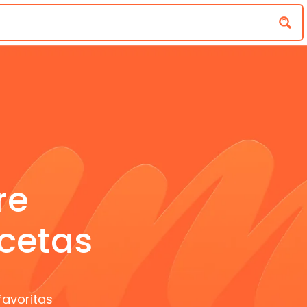
re
cetas
favoritas