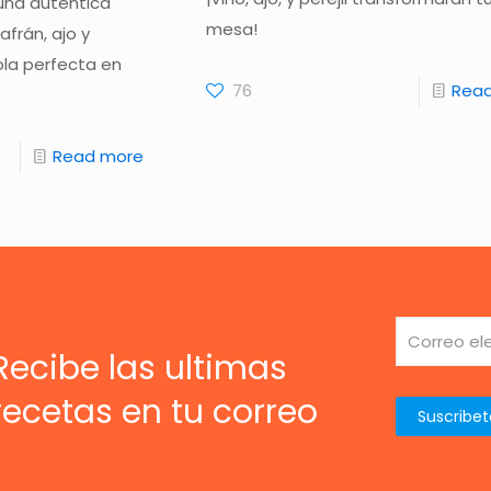
una auténtica
mesa!
afrán, ajo y
ola perfecta en
76
Rea
Read more
Recibe las ultimas
recetas en tu correo