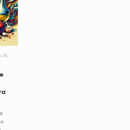
o 16,
ue
ra
al
sa.
u