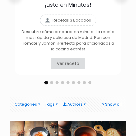
¡Listo en Minutos!
Recetas 3 Bocados
Descubre cómo preparar en minutos la receta
más rápida y deliciosa de Madrid: Pan con
D
Tomate y Jamón. ¡Perfecta para aficionados a
la cocina exprés!
Ver receta
Categories
Tags
Authors
Show all