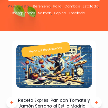
Prueba esto:
Berenjena
Pollo
Gambas
Estofado
Champiñones
Salmón
Pepino
Ensalada
Recetas destacadas
Receta Exprés: Pan con Tomate y
Jamón Serrano al Estilo Madrid –