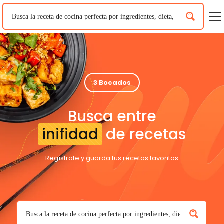
3 Bocados
Busca entre
inifidad
de recetas
Regístrate y guarda tus recetas favoritas