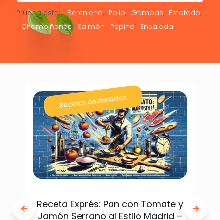
Prueba esto:
Berenjena
Pollo
Gambas
Estofado
Champiñones
Salmón
Pepino
Ensalada
Recetas destacadas
Receta Exprés: Pan con Tomate y
Jamón Serrano al Estilo Madrid –