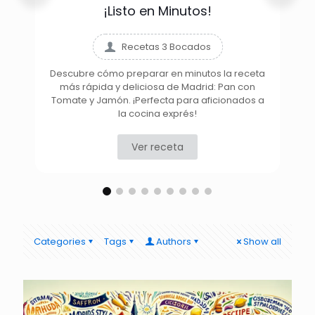
¡Listo en Minutos!
Recetas 3 Bocados
Descubre cómo preparar en minutos la receta
más rápida y deliciosa de Madrid: Pan con
D
Tomate y Jamón. ¡Perfecta para aficionados a
la cocina exprés!
Ver receta
Categories
Tags
Authors
Show all