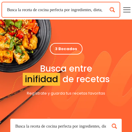
3 Bocados
Busca entre
inifidad
de recetas
Regístrate y guarda tus recetas favoritas