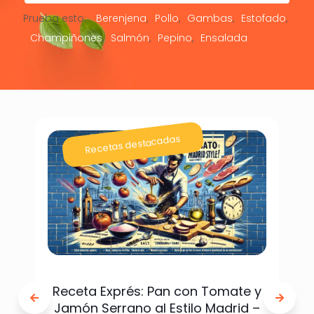
Prueba esto:
Berenjena
Pollo
Gambas
Estofado
Champiñones
Salmón
Pepino
Ensalada
Recetas destacadas
Receta Exprés: Pan con Tomate y
Jamón Serrano al Estilo Madrid –