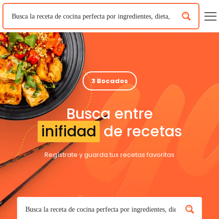
3 Bocados
Busca entre
inifidad
de recetas
Regístrate y guarda tus recetas favoritas