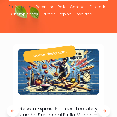
Prueba esto:
Berenjena
Pollo
Gambas
Estofado
Champiñones
Salmón
Pepino
Ensalada
Recetas destacadas
Receta Exprés: Pan con Tomate y
Jamón Serrano al Estilo Madrid –