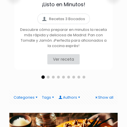
¡Listo en Minutos!
Recetas 3 Bocados
Descubre cómo preparar en minutos la receta
más rápida y deliciosa de Madrid: Pan con
D
Tomate y Jamón. ¡Perfecta para aficionados a
la cocina exprés!
Ver receta
Categories
Tags
Authors
Show all