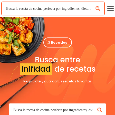
3 Bocados
Busca entre
inifidad
de recetas
Regístrate y guarda tus recetas favoritas