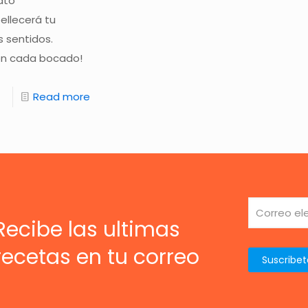
lato
llecerá tu
 sentidos.
con cada bocado!
Read more
Recibe las ultimas
recetas en tu correo