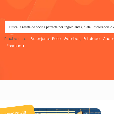
Prueba esto:
Berenjena
Pollo
Gambas
Estofado
Cham
Ensalada