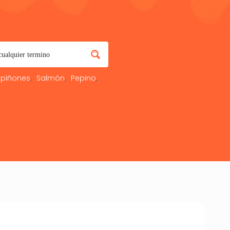
piñones
Salmón
Pepino