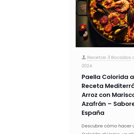
Recetas 3 Bocados
2024
Paella Colorida a
Receta Mediterr
Arroz con Marisco
Azafrán – Sabor
España
Descubre cómo hacer u