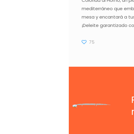
Colorida al Horno, un p
mediterráneo que embe
mesa y encantará a tus
¡Deleite garantizado 
75