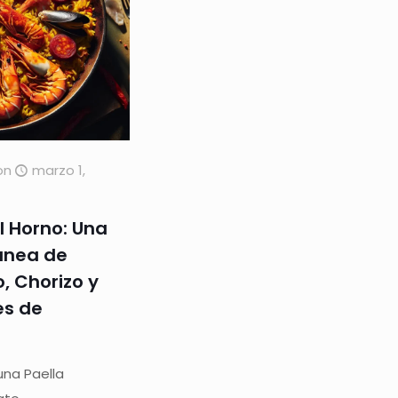
on
marzo 1,
l Horno: Una
ánea de
, Chorizo y
es de
na Paella