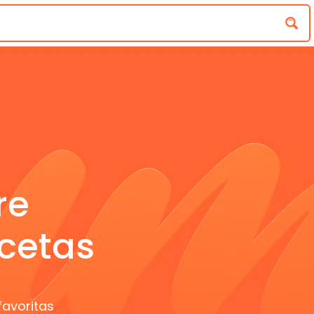
re
cetas
favoritas