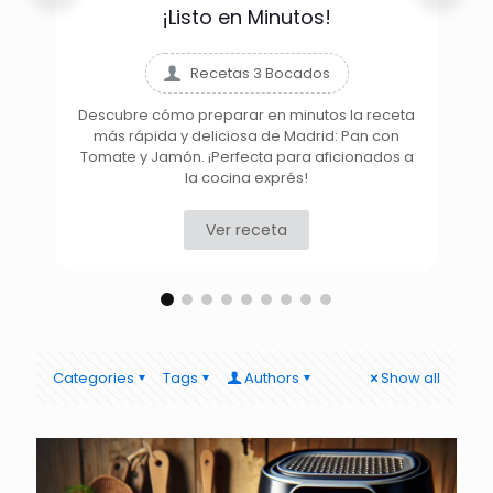
¡Listo en Minutos!
Recetas 3 Bocados
Descubre cómo preparar en minutos la receta
más rápida y deliciosa de Madrid: Pan con
D
Tomate y Jamón. ¡Perfecta para aficionados a
la cocina exprés!
Ver receta
Categories
Tags
Authors
Show all