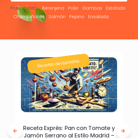
Prueba esto:
Berenjena
Pollo
Gambas
Estofado
Champiñones
Salmón
Pepino
Ensalada
Recetas destacadas
Receta Exprés: Pan con Tomate y
Jamón Serrano al Estilo Madrid –