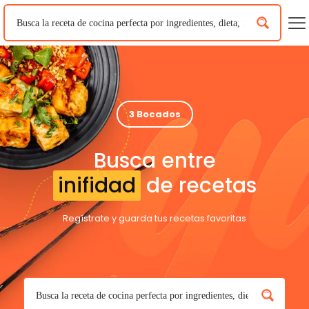
3 Bocados
Busca entre
inifidad
de recetas
Regístrate y guarda tus recetas favoritas