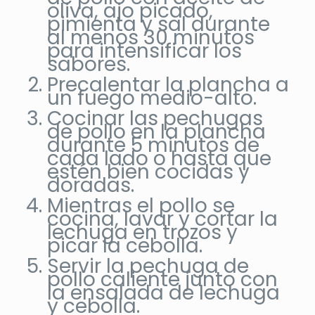
oliva, ajo picado,
pimienta y sal durante
al menos 30 minutos
para intensificar los
sabores.
Precalentar la plancha a
un fuego medio-alto.
Cocinar las pechugas
de pollo en la plancha
durante 5 minutos de
cada lado o hasta que
estén bien cocidas y
doradas.
Mientras el pollo se
cocina, lavar y cortar la
lechuga en trozos y
picar la cebolla.
Servir la pechuga de
pollo caliente junto con
la ensalada de lechuga
y cebolla.