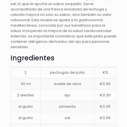
sal, lo que le aporta un sabor exquisito. Servir
acompañada de una fresca ensalada de lechuga y
cebolla mejora no solo su sabor, sino también su valor
nutricional. Esta receta se ajusta a la gastronomía
mediterránea, conocida por sus beneficios para la
salud, incluyendo la mejora de la salud cardiovascular.
Además, es importante considerar que este plato puede
contener alérgenos derivados del ajo para personas
sensibles.
Ingredientes
2
pechugas de pollo
€5
30 ml
aceite de oliva
€0.90
2 dientes
ajo
€0.30
al gusto
pimienta
€0.05
al gusto
sal
€0.05