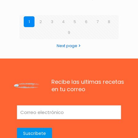
1
2
3
4
5
6
7
8
9
Next page
Recibe las ultimas recetas
en tu correo