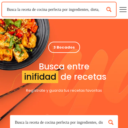
3 Bocados
Busca entre
inifidad
de recetas
Regístrate y guarda tus recetas favoritas