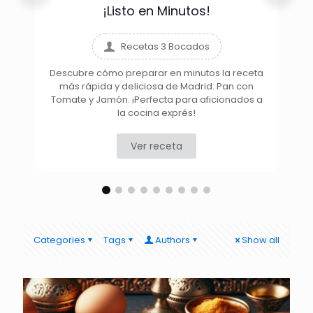
¡Listo en Minutos!
Recetas 3 Bocados
Descubre cómo preparar en minutos la receta
más rápida y deliciosa de Madrid: Pan con
D
Tomate y Jamón. ¡Perfecta para aficionados a
la cocina exprés!
Ver receta
Categories
Tags
Authors
Show all