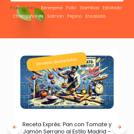
Prueba esto:
Berenjena
Pollo
Gambas
Estofado
Champiñones
Salmón
Pepino
Ensalada
Recetas destacadas
Receta Exprés: Pan con Tomate y
Jamón Serrano al Estilo Madrid –