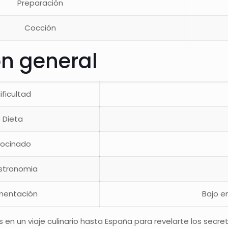
Preparación
Cocción
ón general
ificultad
 Dieta
Cocinado
stronomia
imentación
Bajo en
s en un viaje culinario hasta España para revelarte los secr