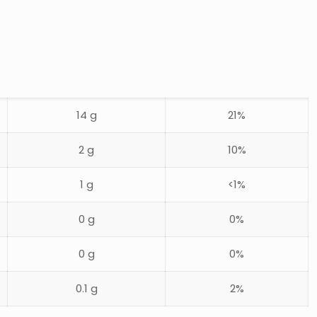
14 g
21%
2 g
10%
1 g
<1%
0 g
0%
0 g
0%
0.1 g
2%