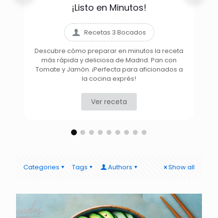
¡Listo en Minutos!
Recetas 3 Bocados
Descubre cómo preparar en minutos la receta
más rápida y deliciosa de Madrid: Pan con
D
Tomate y Jamón. ¡Perfecta para aficionados a
la cocina exprés!
Ver receta
Categories
Tags
Authors
Show all