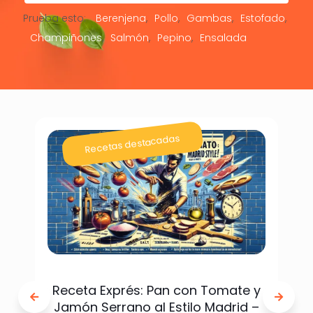
Prueba esto:
Berenjena
Pollo
Gambas
Estofado
Champiñones
Salmón
Pepino
Ensalada
Recetas destacadas
Receta Exprés: Pan con Tomate y
Jamón Serrano al Estilo Madrid –