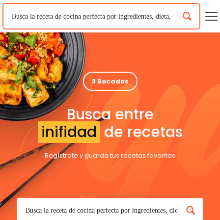
3 Bocados
Busca entre
inifidad
de recetas
Regístrate y guarda tus recetas favoritas