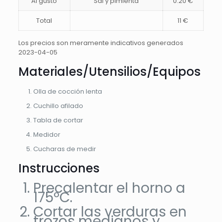
Al gusto
Sal y pimienta
0.20 €
Total
11 €
Los precios son meramente indicativos generados
2023-04-05
Materiales/Utensilios/Equipos
Olla de cocción lenta
Cuchillo afilado
Tabla de cortar
Medidor
Cucharas de medir
Instrucciones
Precalentar el horno a
175ºC.
Cortar las verduras en
trozos medianos y