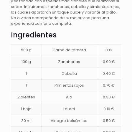
y sazonado con especias tradicionales que realzarán su
sabor. Incluiremos zanahorias, cebolla y pimientos rojos,
los cuales aportarán un toque dulce y vibrante al plato.
No olvides acompañarlo de tu mejor vino para una
experiencia culinaria completa.
Ingredientes
500 g
Carne de ternera
8 €
100 g
Zanahorias
0.90 €
1
Cebolla
0.40 €
1
Pimientos rojos
0.70 €
2 dientes
Ajo
0.30 €
1 hoja
Laurel
0.10 €
30 ml
Vinagre balsámico
0.50 €