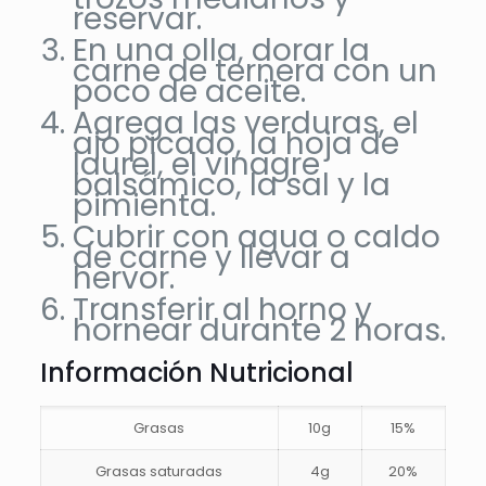
reservar.
En una olla, dorar la
carne de ternera con un
poco de aceite.
Agrega las verduras, el
ajo picado, la hoja de
laurel, el vinagre
balsámico, la sal y la
pimienta.
Cubrir con agua o caldo
de carne y llevar a
hervor.
Transferir al horno y
hornear durante 2 horas.
Información Nutricional
Grasas
10g
15%
Grasas saturadas
4g
20%