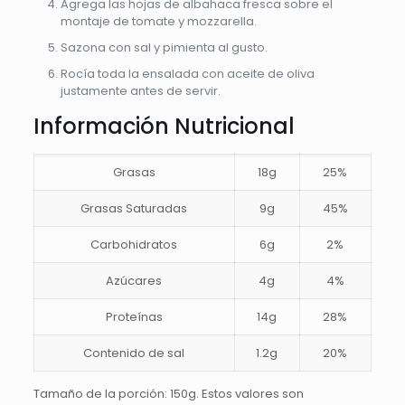
Agrega las hojas de albahaca fresca sobre el
montaje de tomate y mozzarella.
Sazona con sal y pimienta al gusto.
Rocía toda la ensalada con aceite de oliva
justamente antes de servir.
Información Nutricional
Grasas
18g
25%
Grasas Saturadas
9g
45%
Carbohidratos
6g
2%
Azúcares
4g
4%
Proteínas
14g
28%
Contenido de sal
1.2g
20%
Tamaño de la porción: 150g. Estos valores son