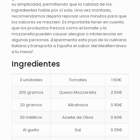
su simplicidad, permitiendo que la calidad de los
ingredientes hable por sí sola. Una vez montada,
recomendamos dejarla reposar unos minutos para que
los sabores se mezclen. Es importante tener en cuenta
que los productos frescos como el tomate y la
mozzarella pueden causar alergias o intolerancias en
algunas personas. ¡Experimenta esta joya de la culinaria
italiana y transporta a España el sabor del Mediterráneo
a tu mesa!
Ingredientes
3 unidades
Tomates
1.50€
200 gramos
Queso Mozzarella
2.50€
20 gramos
Albahaca
0.90€
30 mililitros
Aceite de Oliva
0.60€
Al gusto
Sal
0.05€