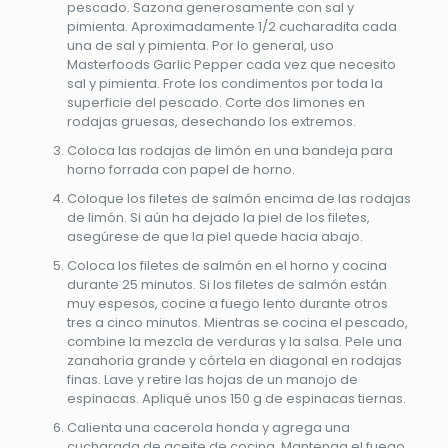
pescado. Sazona generosamente con sal y
pimienta. Aproximadamente 1/2 cucharadita cada
una de sal y pimienta. Por lo general, uso
Masterfoods Garlic Pepper cada vez que necesito
sal y pimienta. Frote los condimentos por toda la
superficie del pescado. Corte dos limones en
rodajas gruesas, desechando los extremos.
Coloca las rodajas de limón en una bandeja para
horno forrada con papel de horno.
Coloque los filetes de salmón encima de las rodajas
de limón. Si aún ha dejado la piel de los filetes,
asegúrese de que la piel quede hacia abajo.
Coloca los filetes de salmón en el horno y cocina
durante 25 minutos. Si los filetes de salmón están
muy espesos, cocine a fuego lento durante otros
tres a cinco minutos. Mientras se cocina el pescado,
combine la mezcla de verduras y la salsa. Pele una
zanahoria grande y córtela en diagonal en rodajas
finas. Lave y retire las hojas de un manojo de
espinacas. Apliqué unos 150 g de espinacas tiernas.
Calienta una cacerola honda y agrega una
cucharada de aceite de cocina. Mantenga el fuego