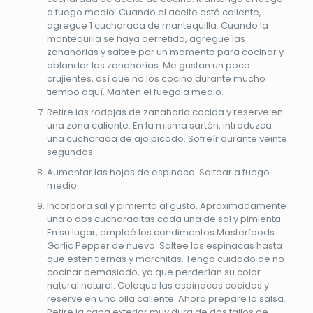
a fuego medio. Cuando el aceite esté caliente,
agregue 1 cucharada de mantequilla. Cuando la
mantequilla se haya derretido, agregue las
zanahorias y saltee por un momento para cocinar y
ablandar las zanahorias. Me gustan un poco
crujientes, así que no los cocino durante mucho
tiempo aquí. Mantén el fuego a medio.
Retire las rodajas de zanahoria cocida y reserve en
una zona caliente. En la misma sartén, introduzca
una cucharada de ajo picado. Sofreír durante veinte
segundos.
Aumentar las hojas de espinaca. Saltear a fuego
medio.
Incorpora sal y pimienta al gusto. Aproximadamente
una o dos cucharaditas cada una de sal y pimienta.
En su lugar, empleé los condimentos Masterfoods
Garlic Pepper de nuevo. Saltee las espinacas hasta
que estén tiernas y marchitas. Tenga cuidado de no
cocinar demasiado, ya que perderían su color
natural natural. Coloque las espinacas cocidas y
reserve en una olla caliente. Ahora prepare la salsa.
Retire la capa exterior muy dura de dos tallos de