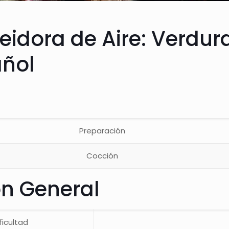
eidora de Aire: Verdur
añol
Preparación
Cocción
ón General
ficultad