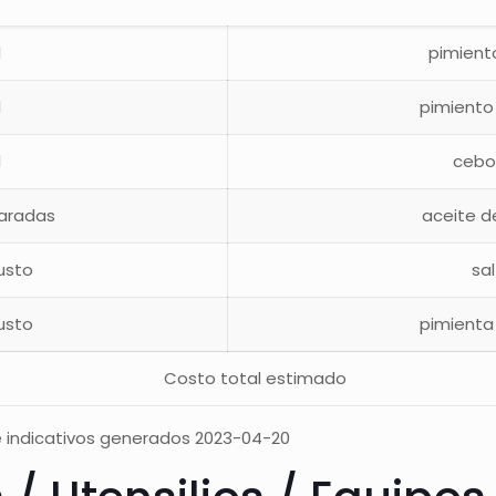
1
pimiento
1
pimiento
1
cebol
aradas
aceite de
usto
sal
usto
pimienta
Costo total estimado
 indicativos generados 2023-04-20