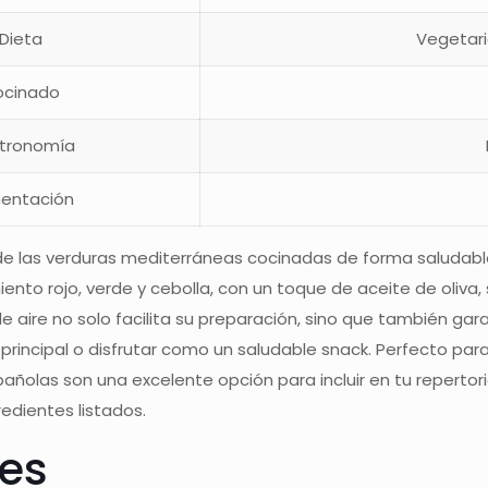
 Dieta
Vegetari
ocinado
stronomía
mentación
de las verduras mediterráneas cocinadas de forma saludable 
nto rojo, verde y cebolla, con un toque de aceite de oliva, s
 de aire no solo facilita su preparación, sino que también gara
rincipal o disfrutar como un saludable snack. Perfecto par
spañolas son una excelente opción para incluir en tu repertor
redientes listados.
tes