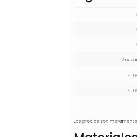
2 cuch
al g
al g
Los precios son meramente