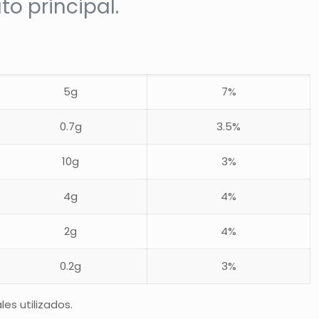
o principal.
5g
7%
0.7g
3.5%
10g
3%
4g
4%
2g
4%
0.2g
3%
es utilizados.