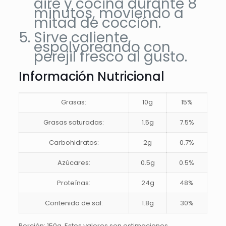
aire y cocina durante 8
minutos, moviendo a
mitad de cocción.
Sirve caliente,
espolvoreando con
perejil fresco al gusto.
Información Nutricional
Grasas:
10g
15%
Grasas saturadas:
1.5g
7.5%
Carbohidratos:
2g
0.7%
Azúcares:
0.5g
0.5%
Proteínas:
24g
48%
Contenido de sal:
1.8g
30%
Porción: 150g. Estos valores son estimaciones