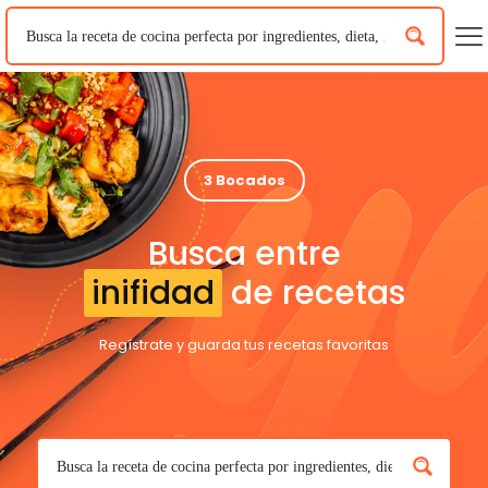
3 Bocados
Busca entre
inifidad
de recetas
Regístrate y guarda tus recetas favoritas