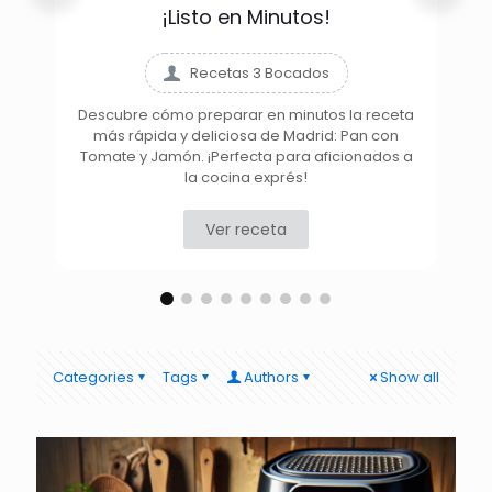
¡Listo en Minutos!
Recetas 3 Bocados
Descubre cómo preparar en minutos la receta
más rápida y deliciosa de Madrid: Pan con
D
Tomate y Jamón. ¡Perfecta para aficionados a
la cocina exprés!
Ver receta
Categories
Tags
Authors
Show all