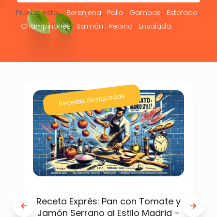
Prueba esto:
Berenjena
Pollo
Gambas
Estofado
Champiñones
Salmón
Pepino
Ensalada
Recetas destacadas
Receta Exprés: Pan con Tomate y
Jamón Serrano al Estilo Madrid –