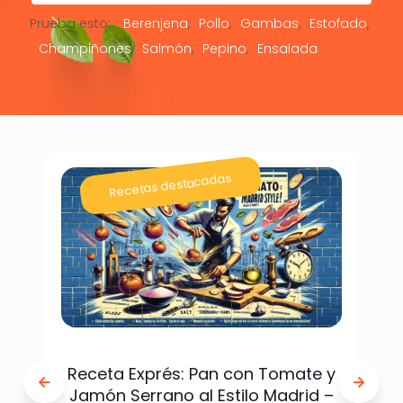
Prueba esto:
Berenjena
Pollo
Gambas
Estofado
Champiñones
Salmón
Pepino
Ensalada
Recetas destacadas
Receta Exprés: Pan con Tomate y
Jamón Serrano al Estilo Madrid –