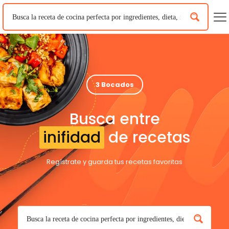
3 Bocados
Busca entre
inifidad
de recetas
Regístrate y guarda tus recetas favoritas