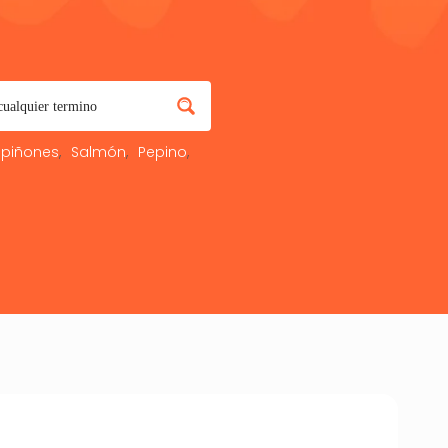
piñones
Salmón
Pepino