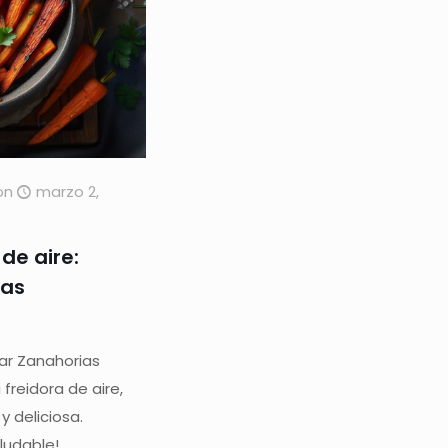
on
marzo 2,
de aire:
das
r Zanahorias
freidora de aire,
y deliciosa.
ludable!