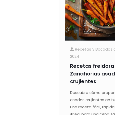
Recetas 3 Bocados
2024
Recetas freidora 
Zanahorias asa
crujientes
Descubre cómo prepara
asadas crujientes en tu 
una receta fácil, rápida 
¡Ideal para una cena sa