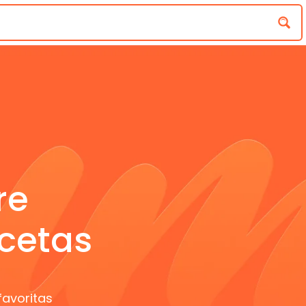
re
cetas
favoritas