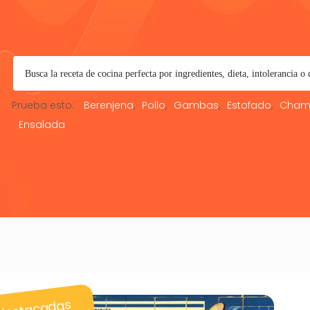
Prueba esto:
Berenjena
Pollo
Gambas
Estofado
Cham
Ensalada