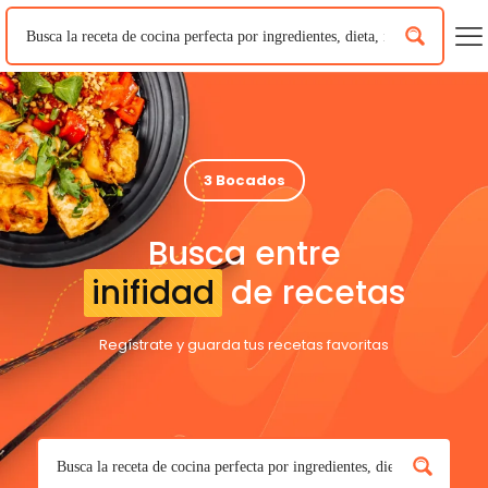
3 Bocados
Busca entre
inifidad
de recetas
Regístrate y guarda tus recetas favoritas