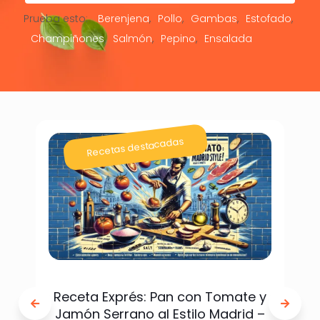
Prueba esto:
Berenjena
Pollo
Gambas
Estofado
Champiñones
Salmón
Pepino
Ensalada
Recetas destacadas
Receta Exprés: Pan con Tomate y
Jamón Serrano al Estilo Madrid –