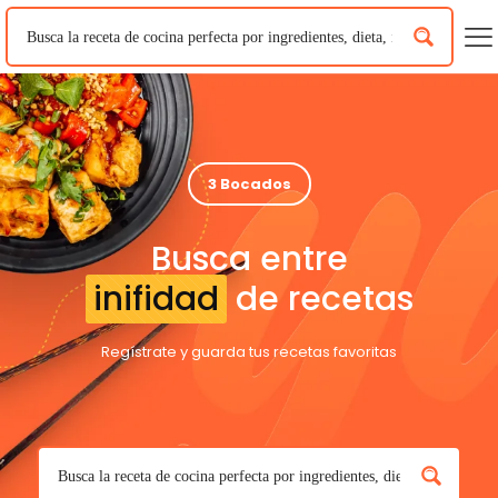
3 Bocados
Busca entre
inifidad
de recetas
Regístrate y guarda tus recetas favoritas