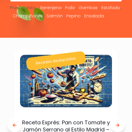
Prueba esto:
Berenjena
Pollo
Gambas
Estofado
Champiñones
Salmón
Pepino
Ensalada
Recetas destacadas
Receta Exprés: Pan con Tomate y
Jamón Serrano al Estilo Madrid –