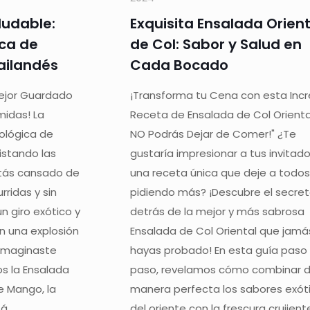
ludable:
Exquisita Ensalada Orient
ica de
de Col: Sabor y Salud en
Tailandés
Cada Bocado
Mejor Guardado
¡Transforma tu Cena con esta Incr
midas! La
Receta de Ensalada de Col Orienta
ológica de
NO Podrás Dejar de Comer!" ¿Te
stando las
gustaría impresionar a tus invitad
tás cansado de
una receta única que deje a todo
ridas y sin
pidiendo más? ¡Descubre el secre
n giro exótico y
detrás de la mejor y más sabrosa
n una explosión
Ensalada de Col Oriental que jamá
imaginaste
hayas probado! En esta guía paso
s la Ensalada
paso, revelamos cómo combinar 
e Mango, la
manera perfecta los sabores exót
tá
del oriente con la frescura crujien