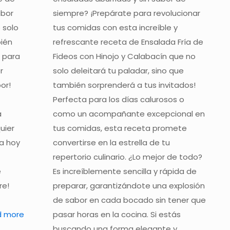
abor
siempre? ¡Prepárate para revolucionar
 solo
tus comidas con esta increíble y
bién
refrescante receta de Ensalada Fría de
l para
Fideos con Hinojo y Calabacín que no
r
solo deleitará tu paladar, sino que
bor!
también sorprenderá a tus invitados!
Perfecta para los días calurosos o
a
como un acompañante excepcional en
uier
tus comidas, esta receta promete
a hoy
convertirse en la estrella de tu
repertorio culinario. ¿Lo mejor de todo?
e
Es increíblemente sencilla y rápida de
re!
preparar, garantizándote una explosión
de sabor en cada bocado sin tener que
d more
pasar horas en la cocina. Si estás
buscando una forma elegante y