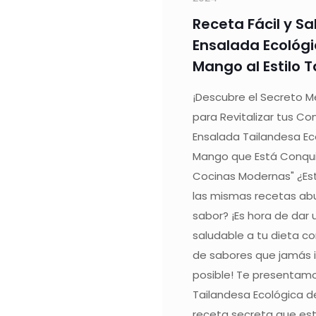
Receta Fácil y Sa
Ensalada Ecológ
Mango al Estilo 
¡Descubre el Secreto 
para Revitalizar tus Co
Ensalada Tailandesa Ec
Mango que Está Conqui
Cocinas Modernas" ¿Es
las mismas recetas abur
sabor? ¡Es hora de dar u
saludable a tu dieta co
de sabores que jamás 
posible! Te presentamo
Tailandesa Ecológica d
receta secreta que es