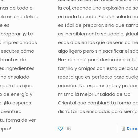
inas de todo el
la col, creando una explosión de s
lo es una delicia
en cada bocado. Esta ensalada no
ue es
es fácil de preparar, sino que tam
preparar, ¡y te
es increíblemente saludable, ¡idea
á impresionados
esos días en los que deseas come
 Descubre cómo
algo ligero pero sin sacrificar el sa
ibrantes de
Haz clic aquí para deslumbrar a tu
es ingredientes
familia y amigos con esta delicios
una ensalada
receta que es perfecta para cualq
 para los ojos,
ocasión. ¡No esperes más y prepar
o de energía y
mismo la mejor Ensalada de Col
o. ¡No esperes
Oriental que cambiará tu forma d
 aventura
disfrutar las ensaladas para siemp
 tu forma de ver
mpre!
96
Rea