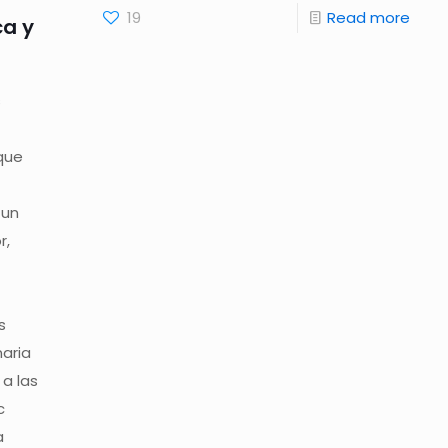
19
Read more
ca y
s
 que
.
 un
r,
s
naria
a las
c
a