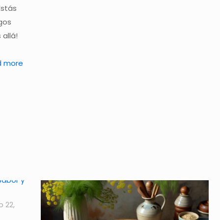
Estás
igos
allá!
d more
o 22,