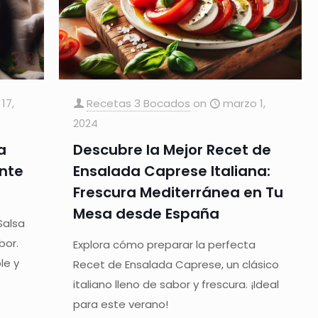
17,
Recetas 3 Bocados
on
marzo 1,
2024
a
Descubre la Mejor Recet de
ente
Ensalada Caprese Italiana:
Frescura Mediterránea en Tu
Mesa desde España
Salsa
bor.
Explora cómo preparar la perfecta
le y
Recet de Ensalada Caprese, un clásico
italiano lleno de sabor y frescura. ¡Ideal
para este verano!