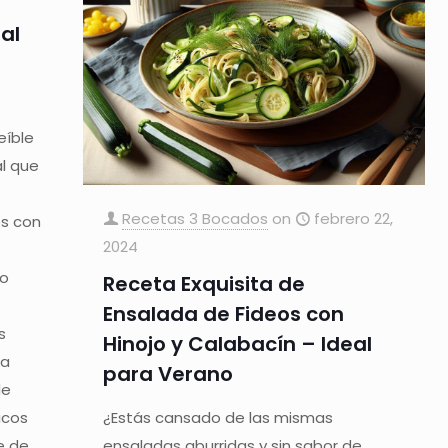
al
eíble
l que
Recetas 3 Bocados
on
febrero 22,
os con
2024
s
to
Receta Exquisita de
Ensalada de Fideos con
s
Hinojo y Calabacín – Ideal
 a
para Verano
de
icos
¿Estás cansado de las mismas
te de
ensaladas aburridas y sin sabor de