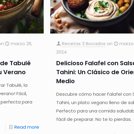
on
marzo 26,
Recetas 3 Bocados
on
marzo 
2024
 de Tabulé
Delicioso Falafel con Sals
u Verano
Tahini: Un Clásico de Ori
Medio
r Tabulé, la
erano! Fácil,
Descubre cómo hacer Falafel con 
, perfecta para
Tahini, un plato vegano lleno de sa
Perfecto para una comida saludab
fácil de preparar. No te lo pierdas.
Read more