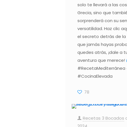
solo te llevará a las c
Grecia, sino que tambi
sorprenderá con su senc
versatilidad. Haz clic a
el secreto detrás de l
que jamás hayas proba
quedes atrás, ¡dale a t
aventura que merece!
#RecetaMediterránea 
#CocinaElevada
78
Recetas 3 Bocados
2024