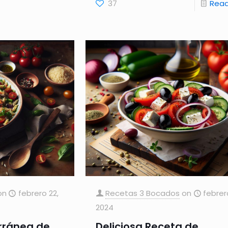
37
Rea
on
febrero 22,
Recetas 3 Bocados
on
febrer
2024
rránea de
Deliciosa Receta de