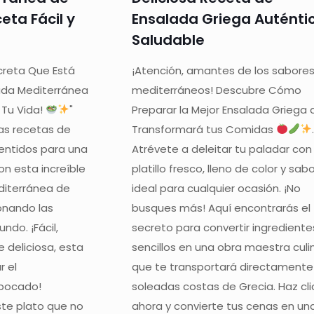
eta Fácil y
Ensalada Griega Auténti
Saludable
creta Que Está
¡Atención, amantes de los sabore
ada Mediterránea
mediterráneos! Descubre Cómo
Tu Vida!
"
Preparar la Mejor Ensalada Griega
as recetas de
Transformará tus Comidas
entidos para una
Atrévete a deleitar tu paladar con
on esta increíble
platillo fresco, lleno de color y sabo
diterránea de
ideal para cualquier ocasión. ¡No
onando las
busques más! Aquí encontrarás el
do. ¡Fácil,
secreto para convertir ingrediente
 deliciosa, esta
sencillos en una obra maestra culi
r el
que te transportará directamente 
 bocado!
soleadas costas de Grecia. Haz cli
te plato que no
ahora y convierte tus cenas en un