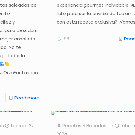
ostas soleadas de
experiencia gourmet inolvidable. ¿
én te
listo para ser la envidia de tus am
illez y
con esta receta exclusiva? ¡Vamos 
quí para descubrir
a mejor ensalada
86
Rea
do. No te
u paladar la
#OrzoFantástico
Read more
on
febrero 22,
Recetas 3 Bocados
on
febrer
2024