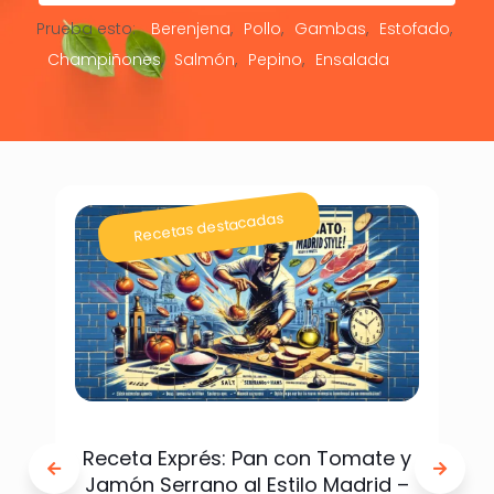
Prueba esto:
Berenjena
Pollo
Gambas
Estofado
Champiñones
Salmón
Pepino
Ensalada
Recetas destacadas
Receta Exprés: Pan con Tomate y
Jamón Serrano al Estilo Madrid –