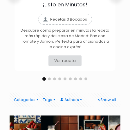
¡Listo en Minutos!
Recetas 3 Bocados
Descubre cómo preparar en minutos la receta
más rápida y deliciosa de Madrid: Pan con
D
Tomate y Jamón. ¡Perfecta para aficionados a
la cocina exprés!
Ver receta
Categories
Tags
Authors
Show all