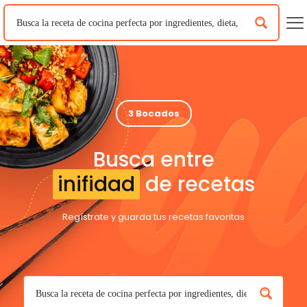
3 Bocados
Busca entre
inifidad
de recetas
Regístrate y guarda tus recetas favoritas