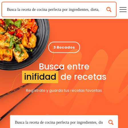
3 Bocados
Busca entre
inifidad
de recetas
Regístrate y guarda tus recetas favoritas