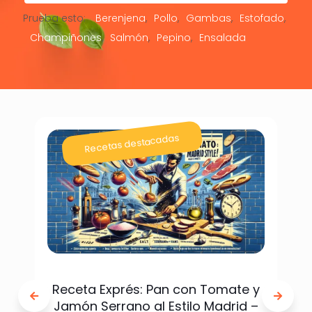
Prueba esto:
Berenjena
Pollo
Gambas
Estofado
Champiñones
Salmón
Pepino
Ensalada
Recetas destacadas
Receta Exprés: Pan con Tomate y
Jamón Serrano al Estilo Madrid –