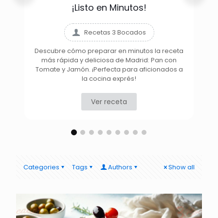
¡Listo en Minutos!
Recetas 3 Bocados
Descubre cómo preparar en minutos la receta
más rápida y deliciosa de Madrid: Pan con
D
Tomate y Jamón. ¡Perfecta para aficionados a
la cocina exprés!
Ver receta
Categories
Tags
Authors
Show all