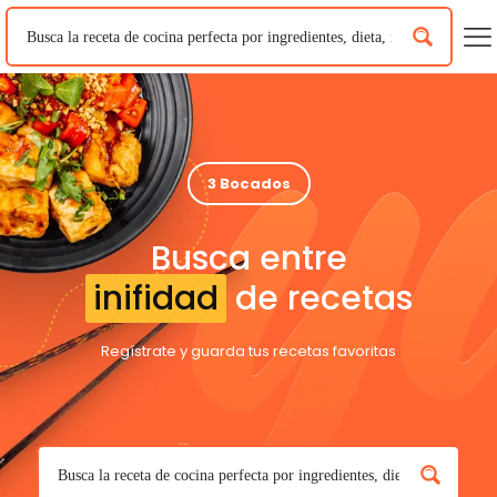
3 Bocados
Busca entre
inifidad
de recetas
Regístrate y guarda tus recetas favoritas