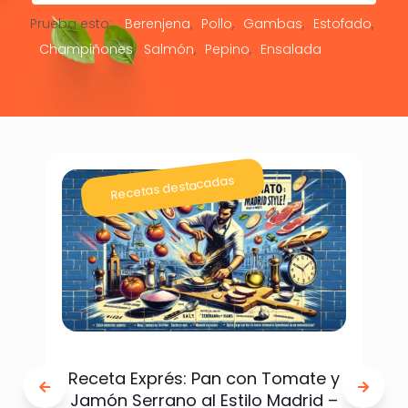
Prueba esto:
Berenjena
Pollo
Gambas
Estofado
Champiñones
Salmón
Pepino
Ensalada
Recetas destacadas
Receta Exprés: Pan con Tomate y
Jamón Serrano al Estilo Madrid –