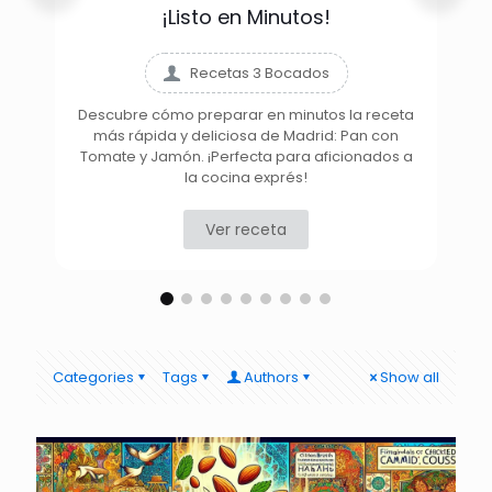
¡Listo en Minutos!
Recetas 3 Bocados
Descubre cómo preparar en minutos la receta
más rápida y deliciosa de Madrid: Pan con
D
Tomate y Jamón. ¡Perfecta para aficionados a
la cocina exprés!
Ver receta
Categories
Tags
Authors
Show all