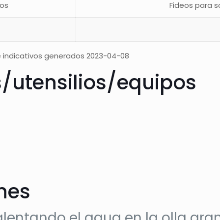
os
Fideos para 
 indicativos generados 2023-04-08
s/utensilios/equipos
ones
entando el agua en la olla grande