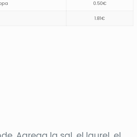
sopa
0.50€
1.81€
. Agrega la sal, el laurel, el