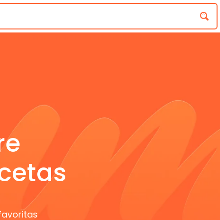
re
cetas
favoritas