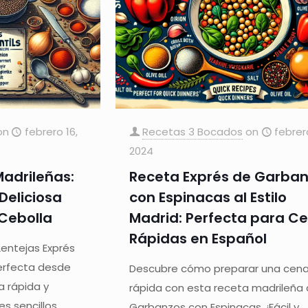
on
febrero 16,
Recetas 3 Bocados
on
febrer
2024
Madrileñas:
Receta Exprés de Garba
Deliciosa
con Espinacas al Estilo
Cebolla
Madrid: Perfecta para C
Rápidas en Español
entejas Exprés
perfecta desde
Descubre cómo preparar una cen
 rápida y
rápida con esta receta madrileña
s sencillos.
Garbanzos con Espinacas. ¡Fácil y