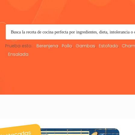
Prueba esto:
Berenjena
Pollo
Gambas
Estofado
Cham
Ensalada