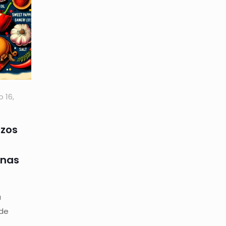
o 16,
nzos
enas
a
 de