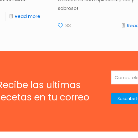
sabroso!
Read more
83
Rea
Recibe las ultimas
recetas en tu correo