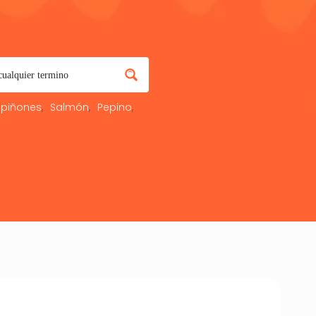
piñones
Salmón
Pepino