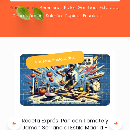
Prueba esto:
Berenjena
Pollo
Gambas
Estofado
Champiñones
Salmón
Pepino
Ensalada
Recetas destacadas
Receta Exprés: Pan con Tomate y
Jamón Serrano al Estilo Madrid –