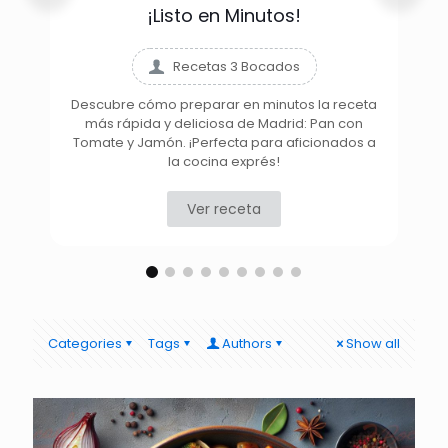
¡Listo en Minutos!
Recetas 3 Bocados
Descubre cómo preparar en minutos la receta
más rápida y deliciosa de Madrid: Pan con
D
Tomate y Jamón. ¡Perfecta para aficionados a
la cocina exprés!
Ver receta
Categories
Tags
Authors
Show all