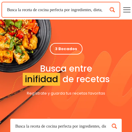
3 Bocados
Busca entre
inifidad
de recetas
Regístrate y guarda tus recetas favoritas