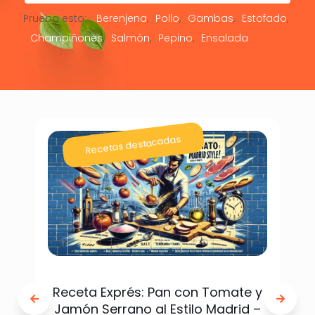
Prueba esto:
Berenjena
Pollo
Gambas
Estofado
Champiñones
Salmón
Pepino
Ensalada
Recetas destacadas
Receta Exprés: Pan con Tomate y
Jamón Serrano al Estilo Madrid –