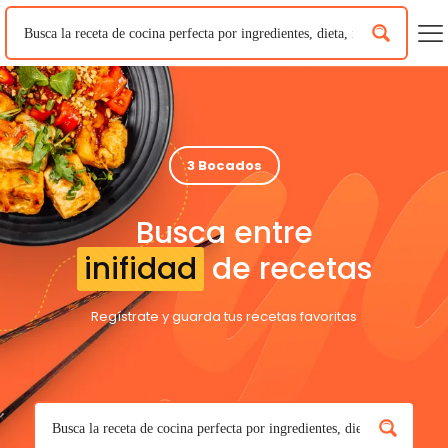
3 Bocados
Busca entre
inifidad
de recetas
Regístrate y guarda tus recetas favoritas