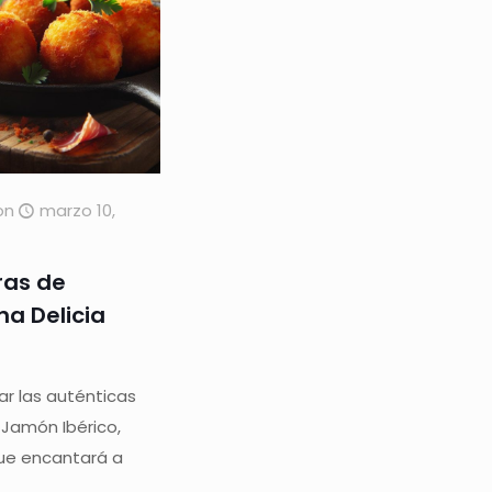
on
marzo 10,
ras de
na Delicia
r las auténticas
Jamón Ibérico,
ue encantará a