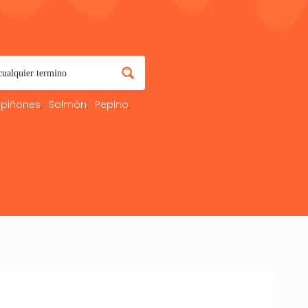
piñones
Salmón
Pepino