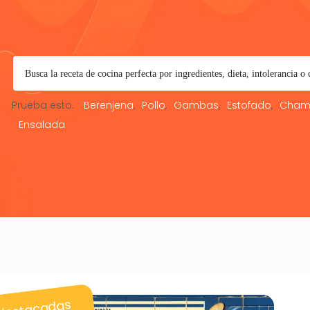
Prueba esto:
Berenjena
Pollo
Gambas
Estofado
Cham
Ensalada