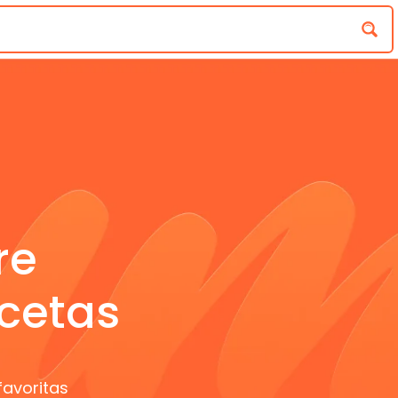
re
cetas
favoritas