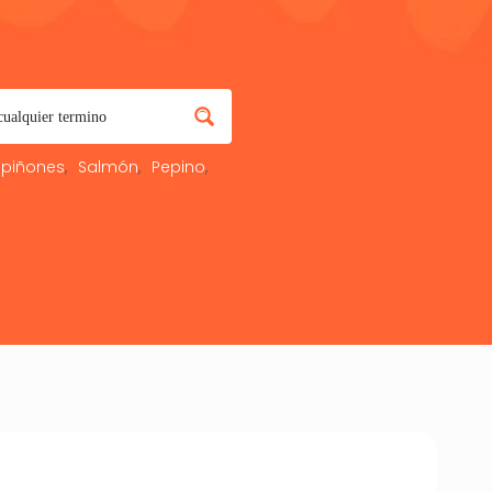
piñones
Salmón
Pepino