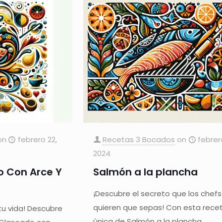
on
febrero 22,
Recetas 3 Bocados
on
febrer
2024
 Con Arce Y
Salmón a la plancha
¡Descubre el secreto que los chefs
quieren que sepas! Con esta rece
tu vida! Descubre
única de Salmón a la plancha,