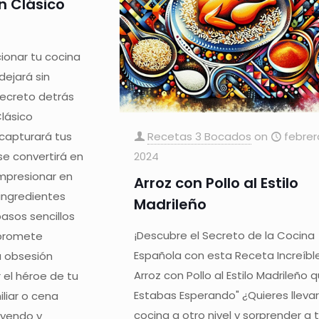
Un Clásico
ionar tu cocina
dejará sin
secreto detrás
Clásico
Recetas 3 Bocados
on
febrer
o capturará tus
2024
se convertirá en
impresionar en
Arroz con Pollo al Estilo
 ingredientes
Madrileño
pasos sencillos
¡Descubre el Secreto de la Cocina
o promete
Española con esta Receta Increíble!
a obsesión
Arroz con Pollo al Estilo Madrileño 
r el héroe de tu
Estabas Esperando" ¿Quieres llevar
liar o cena
cocina a otro nivel y sorprender a
eyendo y