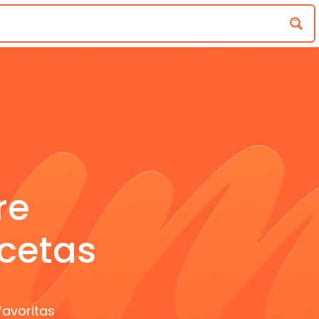
re
cetas
favoritas