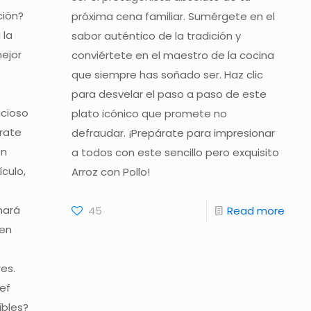
ción?
próxima cena familiar. Sumérgete en el
 la
sabor auténtico de la tradición y
mejor
conviértete en el maestro de la cocina
que siempre has soñado ser. Haz clic
para desvelar el paso a paso de este
icioso
plato icónico que promete no
rate
defraudar. ¡Prepárate para impresionar
on
a todos con este sencillo pero exquisito
ículo,
Arroz con Pollo!
o
hará
45
Read more
 en
es.
ef
íbles?