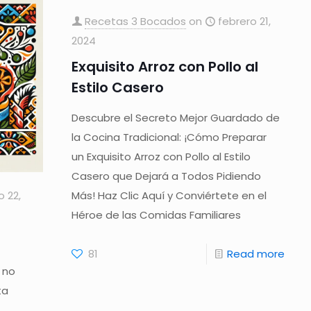
Recetas 3 Bocados
on
febrero 21,
2024
Exquisito Arroz con Pollo al
Estilo Casero
Descubre el Secreto Mejor Guardado de
la Cocina Tradicional: ¡Cómo Preparar
un Exquisito Arroz con Pollo al Estilo
Casero que Dejará a Todos Pidiendo
o 22,
Más! Haz Clic Aquí y Conviértete en el
Héroe de las Comidas Familiares
81
Read more
 no
ta