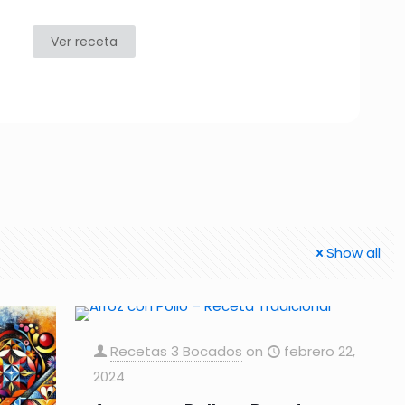
Ver receta
Show all
Recetas 3 Bocados
on
febrero 22,
2024