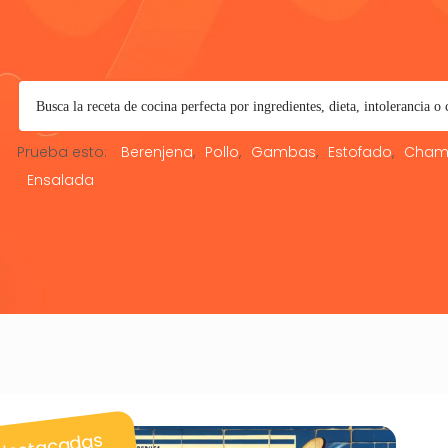
Prueba esto:
Berenjena
Pollo
Gambas
Estofado
Cham
Ensalada