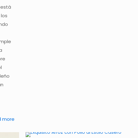
 está
 los
undo
imple
a
bre
l
ileño
an
a
d more